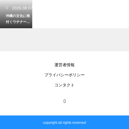
2026.08.07
沖縄の文化に根
付くウチナータ
イム！おおらか
な時間感覚の楽
しみ方
2026.08.07
運営者情報
初心者が沖縄の
プライバシーポリシー
山頂で絶景を見
る登山！安全に
コンタクト
楽しむための装
備
2026.08.06
沖縄の自然でハ
copyright all rights reserved
ブに遭遇！慌て