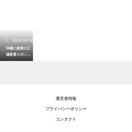
2026.08.08
沖縄に絶景の工
場夜景スポット
はあるか！夜の
ドライブで探す
幻想空間
2026.08.08
運営者情報
風強い沖縄のビ
プライバシーポリシー
ーチで悩む砂
埃！快適に過ご
コンタクト
すためのバッチ
リな対策