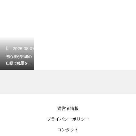
2026.08.07
初心者が沖縄の
山頂で絶景を見
る登山！安全に
楽しむための装
備
2026.08.06
運営者情報
沖縄の自然でハ
プライバシーポリシー
ブに遭遇！慌て
ない正しい逃げ
コンタクト
方と安全を守る