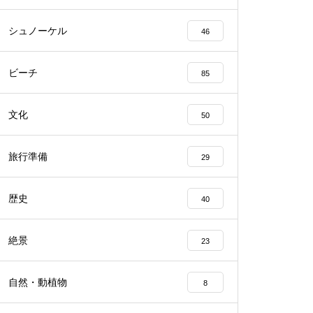
シュノーケル
46
ビーチ
85
文化
50
旅行準備
29
歴史
40
絶景
23
自然・動植物
8