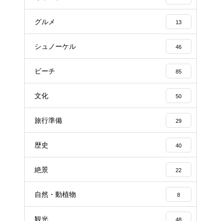
グルメ
13
シュノーケル
46
ビーチ
85
文化
50
旅行準備
29
歴史
40
絶景
22
自然・動植物
8
観光
48