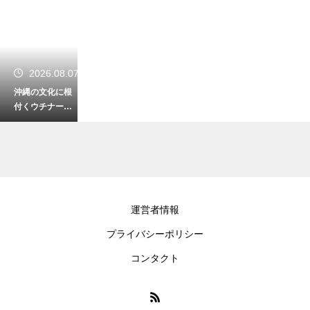
2026.08.07
沖縄の文化に根
付くウチナータ
イム！おおらか
な時間感覚の楽
しみ方
2026.08.07
運営者情報
初心者が沖縄の
プライバシーポリシー
山頂で絶景を見
る登山！安全に
コンタクト
楽しむための装
備