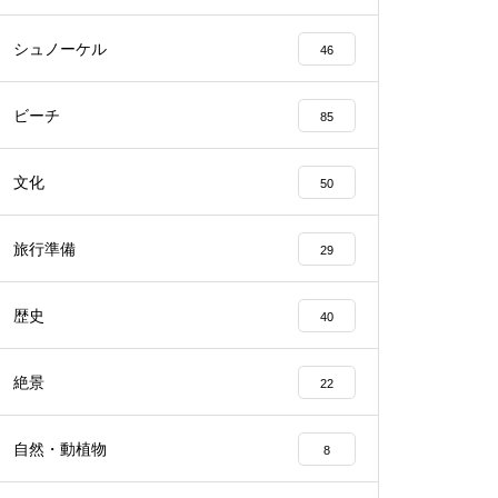
シュノーケル
46
ビーチ
85
文化
50
旅行準備
29
歴史
40
絶景
22
自然・動植物
8