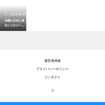
2026.08.07
沖縄の文化に根
付くウチナータ
イム！おおらか
な時間感覚の楽
しみ方
2026.08.07
運営者情報
初心者が沖縄の
プライバシーポリシー
山頂で絶景を見
る登山！安全に
コンタクト
楽しむための装
備
2026.08.06