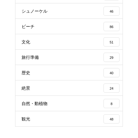
シュノーケル
46
ビーチ
86
文化
51
旅行準備
29
歴史
40
絶景
24
自然・動植物
8
観光
48