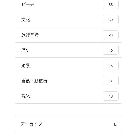
ビーチ
85
文化
50
旅行準備
29
歴史
40
絶景
23
自然・動植物
8
観光
48
アーカイブ