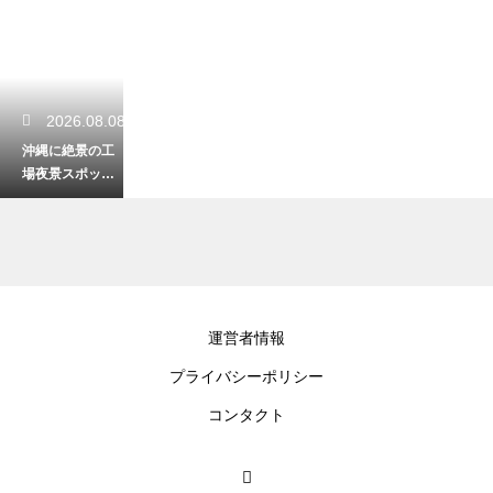
2026.08.08
沖縄に絶景の工
場夜景スポット
はあるか！夜の
ドライブで探す
幻想空間
2026.08.08
運営者情報
風強い沖縄のビ
プライバシーポリシー
ーチで悩む砂
埃！快適に過ご
コンタクト
すためのバッチ
リな対策