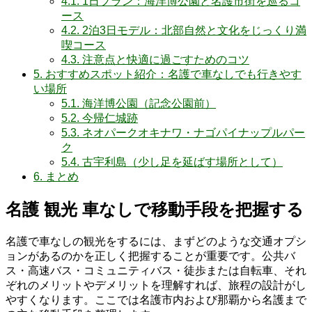
4.1.
1日プラン：海洋博公園と名護市街を巡るコ
ース
4.2.
2泊3日モデル：北部自然と文化をじっくり満
喫コース
4.3.
注意点と快適に過ごすためのコツ
5.
おすすめスポット紹介：名護で車なしでも行きやす
い場所
5.1.
海洋博公園（記念公園前）
5.2.
今帰仁城跡
5.3.
ネオパークオキナワ・ナゴパイナップルパー
ク
5.4.
古宇利島（少し足を延ばす場所として）
6.
まとめ
名護 観光 車なしで移動手段を把握する
名護で車なしの観光をするには、まずどのような交通オプシ
ョンがあるのかを正しく把握することが重要です。公共バ
ス・高速バス・コミュニティバス・徒歩または自転車、それ
ぞれのメリットやデメリットを理解すれば、旅程の設計がし
やすくなります。ここでは名護市内および那覇から名護まで