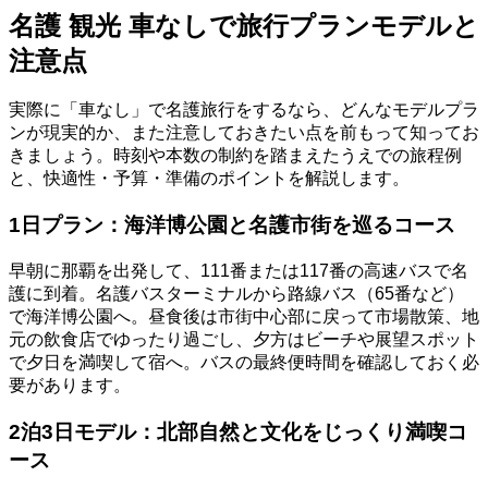
名護 観光 車なしで旅行プランモデルと
注意点
実際に「車なし」で名護旅行をするなら、どんなモデルプラ
ンが現実的か、また注意しておきたい点を前もって知ってお
きましょう。時刻や本数の制約を踏まえたうえでの旅程例
と、快適性・予算・準備のポイントを解説します。
1日プラン：海洋博公園と名護市街を巡るコース
早朝に那覇を出発して、111番または117番の高速バスで名
護に到着。名護バスターミナルから路線バス（65番など）
で海洋博公園へ。昼食後は市街中心部に戻って市場散策、地
元の飲食店でゆったり過ごし、夕方はビーチや展望スポット
で夕日を満喫して宿へ。バスの最終便時間を確認しておく必
要があります。
2泊3日モデル：北部自然と文化をじっくり満喫コ
ース