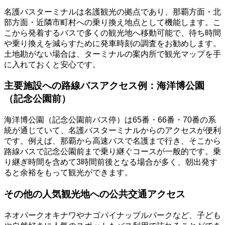
名護バスターミナルは名護観光の拠点であり、那覇方面・北
部方面・近隣市町村への乗り換え地点として機能します。こ
こから発着するバスで多くの観光地へ移動可能で、待ち時間
や乗り換えを減らすために発車時刻の調査をお勧めします。
土地勘がない場合は、ターミナルの案内所で観光マップを手
に入れておくと安心です。
主要施設への路線バスアクセス例：海洋博公園
（記念公園前）
海洋博公園（記念公園前バス停）は65番・66番・70番の系
統が通じていて、名護バスターミナルからのアクセスが便利
です。例えば、那覇から高速バスで名護まで行き、そこから
路線バスで記念公園前まで乗り継ぐコースが一般的です。乗
り継ぎ時間を含めて3時間前後となる場合が多く、朝出発す
ると余裕をもって観光ができます。
その他の人気観光地への公共交通アクセス
ネオパークオキナワやナゴパイナップルパークなど、子ども