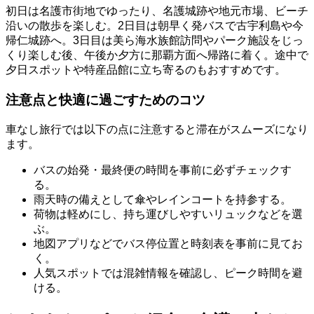
初日は名護市街地でゆったり、名護城跡や地元市場、ビーチ
沿いの散歩を楽しむ。2日目は朝早く発バスで古宇利島や今
帰仁城跡へ。3日目は美ら海水族館訪問やパーク施設をじっ
くり楽しむ後、午後か夕方に那覇方面へ帰路に着く。途中で
夕日スポットや特産品館に立ち寄るのもおすすめです。
注意点と快適に過ごすためのコツ
車なし旅行では以下の点に注意すると滞在がスムーズになり
ます。
バスの始発・最終便の時間を事前に必ずチェックす
る。
雨天時の備えとして傘やレインコートを持参する。
荷物は軽めにし、持ち運びしやすいリュックなどを選
ぶ。
地図アプリなどでバス停位置と時刻表を事前に見てお
く。
人気スポットでは混雑情報を確認し、ピーク時間を避
ける。