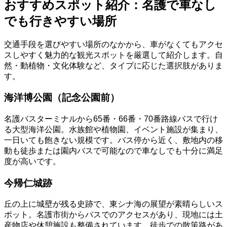
おすすめスポット紹介：名護で車なし
でも行きやすい場所
交通手段を選びやすい場所のなかから、車がなくてもアクセ
スしやすく魅力的な観光スポットを厳選して紹介します。自
然・動植物・文化体験など、タイプに応じた選択肢がありま
す。
海洋博公園（記念公園前）
名護バスターミナルから65番・66番・70番路線バスで行け
る大型海洋公園。水族館や植物園、イベント施設が集まり、
一日いても飽きない規模です。バス停から近く、敷地内の移
動も徒歩または園内バスで可能なので車なしでも十分に満足
度が高いです。
今帰仁城跡
丘の上に城壁が残る史跡で、東シナ海の展望が素晴らしいス
ポット。名護市街からバスでのアクセスがあり、現地には土
産物店や休憩施設も整備されています。徒歩での散策路があ