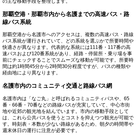
の主な移動手段を整理します。
那覇空港・那覇市内から名護までの高速バス・路
線バス系統
那覇空港から名護市へのアクセスは、複数の高速バス・路線
バス系統が運行されていて、どの系統を選ぶかで所要時間や
快適さが異なります。代表的な系統には111番・117番の高
速バスおよび120番系統があり、経路・停留所・乗り場を事
前にチェックすることでスムーズな移動が可能です。所要時
間は約1時間45分から2時間30分程度ですが、バスの種類や
経由地により異なります。
名護市内のコミュニティ交通と路線バス網
名護市内は「なご丸」と呼ばれるコミュニティバスや、65
番・66番・70番などの路線バスが充実していて、中心市街
地や近郊の観光地を結んでいます。市内の移動手段として
は、これら公共バスを使うとコストを抑えつつ観光が可能で
す。時刻表・本数が少ない路線があるため、朝夕の時間帯や
週末休日の運行に注意が必要です。