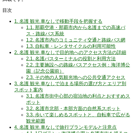
目次
1.
名護 観光 車なしで移動手段を把握する
1.1.
那覇空港・那覇市内から名護までの高速バ
ス・路線バス系統
1.2.
名護市内のコミュニティ交通と路線バス網
1.3.
自転車・レンタサイクルの利用可能性
2.
名護 観光 車なしで目的地へのアクセス方法の詳細
2.1.
名護バスターミナルの役割と利用方法
2.2.
主要施設への路線バスアクセス例：海洋博公
園（記念公園前）
2.3.
その他の人気観光地への公共交通アクセス
3.
名護 観光 車なしで泊まる場所の選び方とエリア別
スポット案内
3.1.
名護市街中心部の宿泊地の利点とおすすめス
ポット
3.2.
名護市北部・本部方面の自然系スポット
3.3.
歩いて楽しめるスポットと、自転車で広がる
観光範囲
4.
名護 観光 車なしで旅行プランモデルと注意点