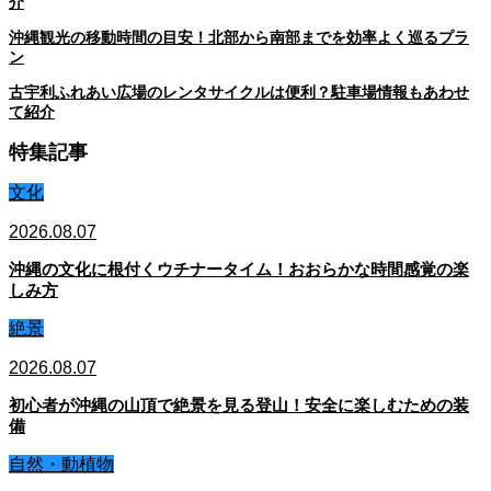
介
沖縄観光の移動時間の目安！北部から南部までを効率よく巡るプラ
ン
古宇利ふれあい広場のレンタサイクルは便利？駐車場情報もあわせ
て紹介
特集記事
文化
2026.08.07
沖縄の文化に根付くウチナータイム！おおらかな時間感覚の楽
しみ方
絶景
2026.08.07
初心者が沖縄の山頂で絶景を見る登山！安全に楽しむための装
備
自然・動植物