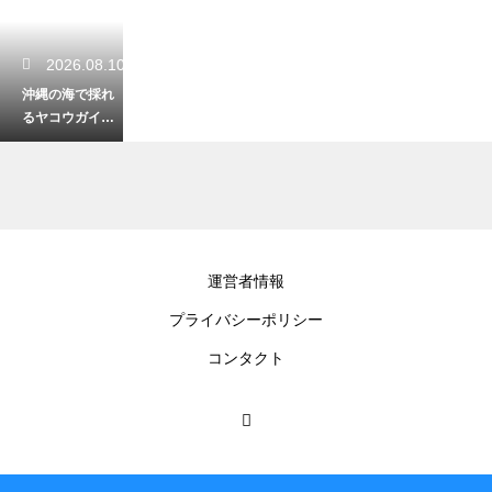
2026.08.10
沖縄の海で採れ
るヤコウガイと
サザエの違い！
味や見た目の特
徴を比較
2026.08.10
運営者情報
沖縄観光の街歩
プライバシーポリシー
きはビーチサン
ダルだと疲れ
コンタクト
る？快適な靴の
選び方
2026.08.09