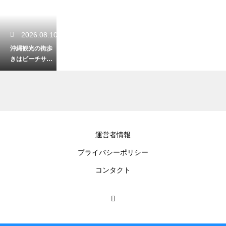
2026.08.10
沖縄観光の街歩
きはビーチサン
ダルだと疲れ
る？快適な靴の
選び方
2026.08.09
運営者情報
沖縄のキャンプ
プライバシーポリシー
で着火剤の現地
での調達！自然
コンタクト
の素材で火を起
こす方法
2026.08.09