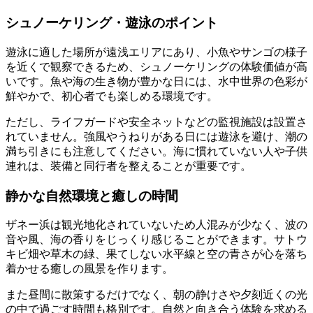
シュノーケリング・遊泳のポイント
遊泳に適した場所が遠浅エリアにあり、小魚やサンゴの様子
を近くで観察できるため、シュノーケリングの体験価値が高
いです。魚や海の生き物が豊かな日には、水中世界の色彩が
鮮やかで、初心者でも楽しめる環境です。
ただし、ライフガードや安全ネットなどの監視施設は設置さ
れていません。強風やうねりがある日には遊泳を避け、潮の
満ち引きにも注意してください。海に慣れていない人や子供
連れは、装備と同行者を整えることが重要です。
静かな自然環境と癒しの時間
ザネー浜は観光地化されていないため人混みが少なく、波の
音や風、海の香りをじっくり感じることができます。サトウ
キビ畑や草木の緑、果てしない水平線と空の青さが心を落ち
着かせる癒しの風景を作ります。
また昼間に散策するだけでなく、朝の静けさや夕刻近くの光
の中で過ごす時間も格別です。自然と向き合う体験を求める