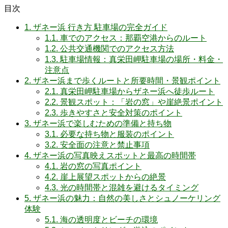
目次
1.
ザネー浜 行き方 駐車場の完全ガイド
1.1.
車でのアクセス：那覇空港からのルート
1.2.
公共交通機関でのアクセス方法
1.3.
駐車場情報：真栄田岬駐車場の場所・料金・
注意点
2.
ザネー浜まで歩くルートと所要時間・景観ポイント
2.1.
真栄田岬駐車場からザネー浜へ徒歩ルート
2.2.
景観スポット：「岩の窓」や崖絶景ポイント
2.3.
歩きやすさと安全対策のポイント
3.
ザネー浜で楽しむための準備と持ち物
3.1.
必要な持ち物と服装のポイント
3.2.
安全面の注意と禁止事項
4.
ザネー浜の写真映えスポットと最高の時間帯
4.1.
岩の窓の写真ポイント
4.2.
崖上展望スポットからの絶景
4.3.
光の時間帯と混雑を避けるタイミング
5.
ザネー浜の魅力：自然の美しさとシュノーケリング
体験
5.1.
海の透明度とビーチの環境