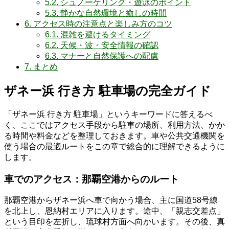
5.2.
シュノーケリング・遊泳のポイント
5.3.
静かな自然環境と癒しの時間
6.
アクセス時の注意点と楽しみ方のコツ
6.1.
混雑を避けるタイミング
6.2.
天候・波・安全情報の確認
6.3.
マナーと自然保護への配慮
7.
まとめ
ザネー浜 行き方 駐車場の完全ガイド
「ザネー浜 行き方 駐車場」というキーワードに答えるべ
く、ここではアクセス手段から駐車の場所、利用方法、かか
る時間や料金などを整理しておきます。車や公共交通機関を
使う場合の最適ルートをこの章で総合的に理解できるように
します。
車でのアクセス：那覇空港からのルート
那覇空港からザネー浜へ車で向かう場合、主に国道58号線
を北上し、恩納村エリアに入ります。途中、「親志交差点」
という目印を左折し、琉球村方面へ向かいます。その後、真