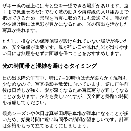
ザネー浜の崖上には海と空を一望できる場所があります。遠
くまで見渡せるだけでなく波の動きや海岸線の入り組みまで
把握できるため、景観を写真に収めるにも最適です。朝の光
や夕焼け時には色彩が豊かになるため、光の演出を活かした
写真が撮れます。
ただし、柵などの保護施設が設けられていない場所が多いた
め、安全確保が重要です。風が強い日や濡れた岩が滑りやす
い日には無理をせずに距離を保つことをおすすめします。
光の時間帯と混雑を避けるタイミング
日の出以降の午前中、特に7～10時頃は光が柔らかく混雑も
少なめなので、写真撮影や散策に向いています。逆に正午前
後は日差しが強く、影が深くなるため写真写りが難しくなる
ことがあります。夕方も美しいですが、安全面と帰路の時間
を考慮してください。
観光シーズンや休日は真栄田岬駐車場が満車になることが多
いため、始発時間に近い時間帯の訪問が望ましいです。計画
は余裕をもって立てるようにしましょう。