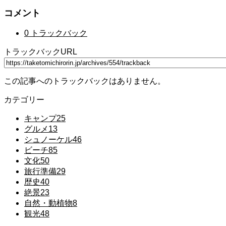
コメント
0 トラックバック
トラックバックURL
この記事へのトラックバックはありません。
カテゴリー
キャンプ
25
グルメ
13
シュノーケル
46
ビーチ
85
文化
50
旅行準備
29
歴史
40
絶景
23
自然・動植物
8
観光
48