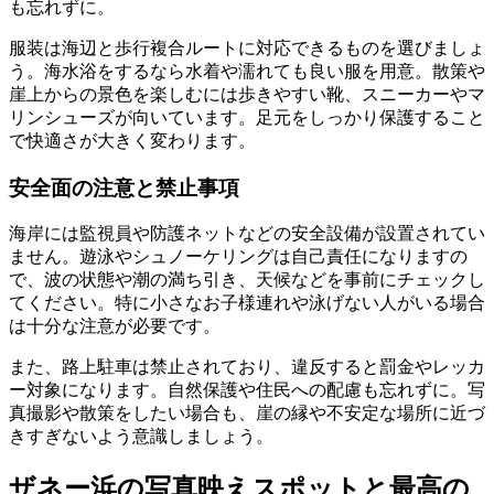
も忘れずに。
服装は海辺と歩行複合ルートに対応できるものを選びましょ
う。海水浴をするなら水着や濡れても良い服を用意。散策や
崖上からの景色を楽しむには歩きやすい靴、スニーカーやマ
リンシューズが向いています。足元をしっかり保護すること
で快適さが大きく変わります。
安全面の注意と禁止事項
海岸には監視員や防護ネットなどの安全設備が設置されてい
ません。遊泳やシュノーケリングは自己責任になりますの
で、波の状態や潮の満ち引き、天候などを事前にチェックし
てください。特に小さなお子様連れや泳げない人がいる場合
は十分な注意が必要です。
また、路上駐車は禁止されており、違反すると罰金やレッカ
ー対象になります。自然保護や住民への配慮も忘れずに。写
真撮影や散策をしたい場合も、崖の縁や不安定な場所に近づ
きすぎないよう意識しましょう。
ザネー浜の写真映えスポットと最高の