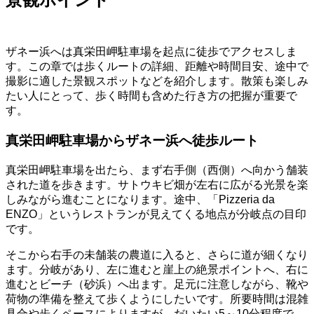
ザネー浜へは真栄田岬駐車場を起点に徒歩でアクセスしま
す。この章では歩くルートの詳細、距離や時間目安、途中で
撮影に適した景観スポットなどを紹介します。散策も楽しみ
たい人にとって、歩く時間も含めた行き方の把握が重要で
す。
真栄田岬駐車場からザネー浜へ徒歩ルート
真栄田岬駐車場を出たら、まず右手側（西側）へ向かう舗装
された道を歩きます。サトウキビ畑が左右に広がる光景を楽
しみながら進むことになります。途中、「Pizzeria da
ENZO」というレストランが見えてくる地点が分岐点の目印
です。
そこから右手の未舗装の農道に入ると、さらに道が細くなり
ます。分岐があり、左に進むと崖上の絶景ポイントへ、右に
進むとビーチ（砂浜）へ出ます。足元に注意しながら、靴や
荷物の準備を整えて歩くようにしたいです。所要時間は混雑
具合や歩くペースによりますが、だいたい5～10分程度で