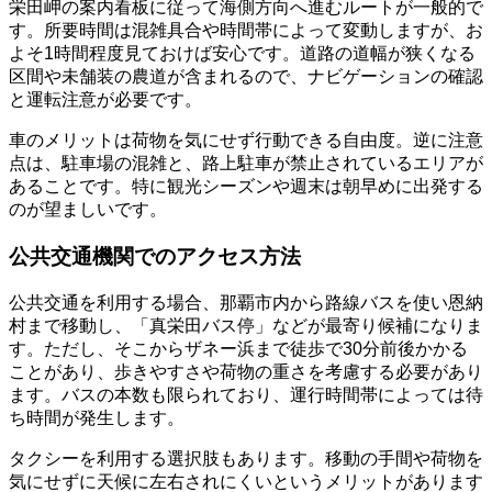
栄田岬の案内看板に従って海側方向へ進むルートが一般的で
す。所要時間は混雑具合や時間帯によって変動しますが、お
よそ1時間程度見ておけば安心です。道路の道幅が狭くなる
区間や未舗装の農道が含まれるので、ナビゲーションの確認
と運転注意が必要です。
車のメリットは荷物を気にせず行動できる自由度。逆に注意
点は、駐車場の混雑と、路上駐車が禁止されているエリアが
あることです。特に観光シーズンや週末は朝早めに出発する
のが望ましいです。
公共交通機関でのアクセス方法
公共交通を利用する場合、那覇市内から路線バスを使い恩納
村まで移動し、「真栄田バス停」などが最寄り候補になりま
す。ただし、そこからザネー浜まで徒歩で30分前後かかる
ことがあり、歩きやすさや荷物の重さを考慮する必要があり
ます。バスの本数も限られており、運行時間帯によっては待
ち時間が発生します。
タクシーを利用する選択肢もあります。移動の手間や荷物を
気にせずに天候に左右されにくいというメリットがあります