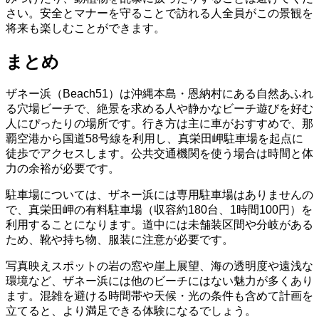
さい。安全とマナーを守ることで訪れる人全員がこの景観を
将来も楽しむことができます。
まとめ
ザネー浜（Beach51）は沖縄本島・恩納村にある自然あふれ
る穴場ビーチで、絶景を求める人や静かなビーチ遊びを好む
人にぴったりの場所です。行き方は主に車がおすすめで、那
覇空港から国道58号線を利用し、真栄田岬駐車場を起点に
徒歩でアクセスします。公共交通機関を使う場合は時間と体
力の余裕が必要です。
駐車場については、ザネー浜には専用駐車場はありませんの
で、真栄田岬の有料駐車場（収容約180台、1時間100円）を
利用することになります。道中には未舗装区間や分岐がある
ため、靴や持ち物、服装に注意が必要です。
写真映えスポットの岩の窓や崖上展望、海の透明度や遠浅な
環境など、ザネー浜には他のビーチにはない魅力が多くあり
ます。混雑を避ける時間帯や天候・光の条件も含めて計画を
立てると、より満足できる体験になるでしょう。