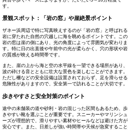
す。
景観スポット：「岩の窓」や崖絶景ポイント
ザネー浜周辺で特に写真映えするのが「岩の窓」と呼ばれる
岩に穿たれた自然の穴越しに海を眺めるポイントです。この
岩の窓は崖の側にあり、光の角度によって雰囲気が変わりま
す。特に日の出直後や午前中の光が柔らかく、穴の形状や岩
の質感が映える時間帯です。
また、崖の上から海と空の水平線を一望できる場所があり、
波の砕ける音とともに壮大な景色を楽しむことができます。
ただし柵などの安全設備は設置されておらず、足を滑らせる
危険性がありますので、安全第一で訪れることが大切です。
歩きやすさと安全対策のポイント
途中の未舗装の道や砂利・岩の混じった区間もあるため、歩
きやすい靴を選ぶことが重要です。スニーカーやマリンシュ
ーズが理想的で、滑りやすい素材やヒールなどは避けた方が
安心です。また、日差しが強い時間帯や天候が急変すること