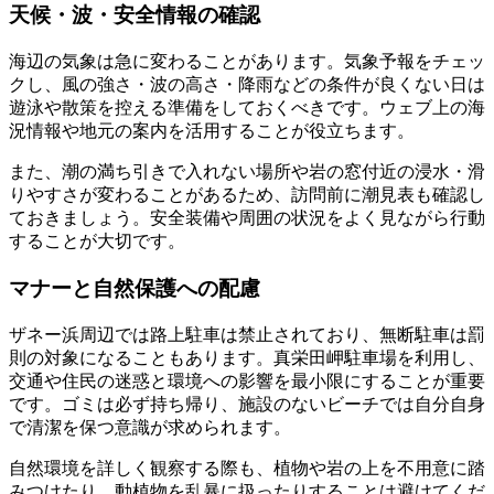
天候・波・安全情報の確認
海辺の気象は急に変わることがあります。気象予報をチェッ
クし、風の強さ・波の高さ・降雨などの条件が良くない日は
遊泳や散策を控える準備をしておくべきです。ウェブ上の海
況情報や地元の案内を活用することが役立ちます。
また、潮の満ち引きで入れない場所や岩の窓付近の浸水・滑
りやすさが変わることがあるため、訪問前に潮見表も確認し
ておきましょう。安全装備や周囲の状況をよく見ながら行動
することが大切です。
マナーと自然保護への配慮
ザネー浜周辺では路上駐車は禁止されており、無断駐車は罰
則の対象になることもあります。真栄田岬駐車場を利用し、
交通や住民の迷惑と環境への影響を最小限にすることが重要
です。ゴミは必ず持ち帰り、施設のないビーチでは自分自身
で清潔を保つ意識が求められます。
自然環境を詳しく観察する際も、植物や岩の上を不用意に踏
みつけたり、動植物を乱暴に扱ったりすることは避けてくだ