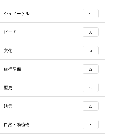
シュノーケル
46
ビーチ
85
文化
51
旅行準備
29
歴史
40
絶景
23
自然・動植物
8