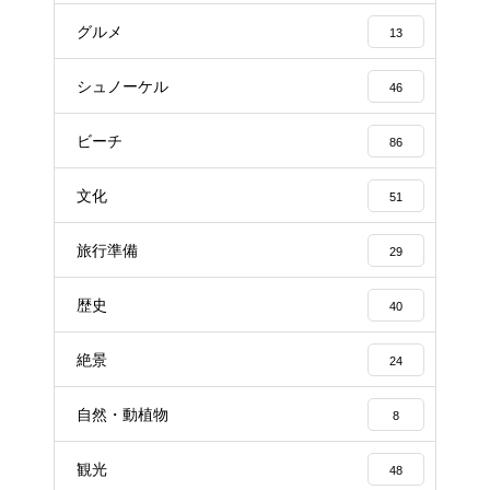
グルメ
13
シュノーケル
46
ビーチ
86
文化
51
旅行準備
29
歴史
40
絶景
24
自然・動植物
8
観光
48