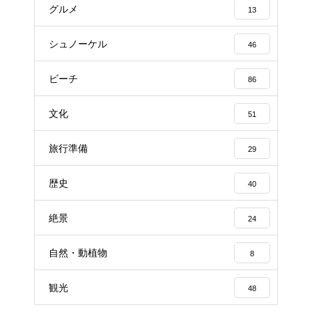
グルメ
13
シュノーケル
46
ビーチ
86
文化
51
旅行準備
29
歴史
40
絶景
24
自然・動植物
8
観光
48