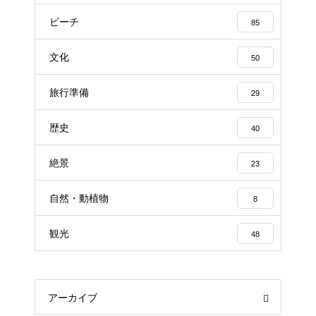
ビーチ
85
文化
50
旅行準備
29
歴史
40
絶景
23
自然・動植物
8
観光
48
アーカイブ