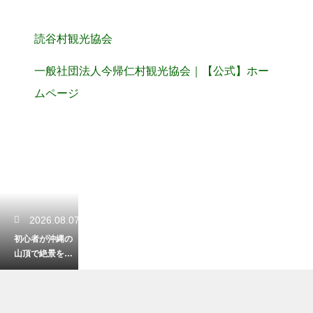
読谷村観光協会
一般社団法人今帰仁村観光協会｜【公式】ホー
ムページ
2026.08.07
初心者が沖縄の
山頂で絶景を見
る登山！安全に
楽しむための装
備