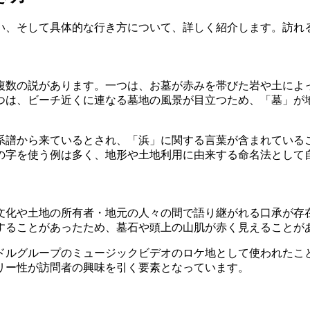
い、そして具体的な行き方について、詳しく紹介します。訪れ
複数の説があります。一つは、お墓が赤みを帯びた岩や土によ
つは、ビーチ近くに連なる墓地の風景が目立つため、「墓」が
系譜から来ているとされ、「浜」に関する言葉が含まれている
の字を使う例は多く、地形や土地利用に由来する命名法として
文化や土地の所有者・地元の人々の間で語り継がれる口承が存
することがあったため、墓石や頭上の山肌が赤く見えることが
ドルグループのミュージックビデオのロケ地として使われたこ
リー性が訪問者の興味を引く要素となっています。