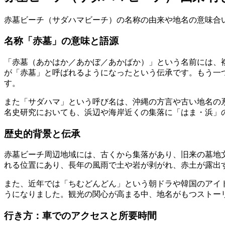
赤墓ビーチ（サダハマビーチ）の名称の由来や地名の意味合
名称「赤墓」の意味と語源
「赤墓（あかはか／あかぼ／あかばか）」という名前には、
が「赤墓」と呼ばれるようになったという伝承です。もう一
す。
また「サダハマ」という呼び名は、沖縄の方言や古い地名の
名史研究においても、浜辺や海岸近くの集落に「はま・浜」
歴史的背景と伝承
赤墓ビーチ周辺地域には、古くから集落があり、旧来の墓地
れる位置にあり、長年の風雨で土や岩が剥がれ、赤土が露出
また、近年では「ちむどんどん」という朝ドラや韓国のアイ
うになりました。観光の関心が高まる中、地名がもつストー
行き方：車でのアクセスと所要時間