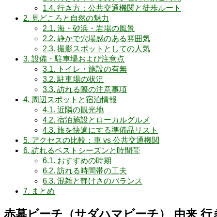
1.4.
行き方：公共交通機関と徒歩ルート
2.
見どころと自然の魅力
2.1.
海・砂浜・岩場の風景
2.2.
静かで穴場感のある雰囲気
2.3.
撮影スポットとしての人気
3.
設備・駐車場および注意点
3.1.
トイレ・施設の有無
3.2.
駐車場の状況
3.3.
訪れる際の注意事項
4.
周辺スポットと宿泊情報
4.1.
近隣の観光地
4.2.
宿泊施設とローカルグルメ
4.3.
旅を快適にする準備品リスト
5.
アクセスの比較：車 vs 公共交通機関
6.
訪れるベストシーズンと時間帯
6.1.
おすすめの時期
6.2.
訪れる時間帯の工夫
6.3.
混雑と静けさのバランス
7.
まとめ
赤墓ビーチ（サダハマビーチ） 由来 行