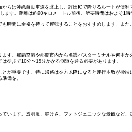
からは沖縄自動車道を北上し、許田ICで降りるルートが便利
到達します。距離は約90キロメートル前後、所要時間はおよそ1時
でも時間に余裕を持って運転することをおすすめします。また
ります。那覇空港や那覇市内から名護バスターミナルや何本か
は徒歩で10分〜15分かかる側道を通る必要があります。
ことが重要です。特に帰路は夕方以降になると運行本数が極端
る準備を。
っています。透明度、静けさ、フォトジェニックな景観など、