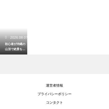
2026.08.07
初心者が沖縄の
山頂で絶景を見
る登山！安全に
楽しむための装
備
2026.08.06
運営者情報
沖縄の自然でハ
プライバシーポリシー
ブに遭遇！慌て
ない正しい逃げ
コンタクト
方と安全を守る