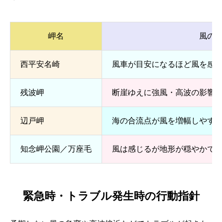
岬名
風の
西平安名崎
風車が目安になるほど風を感
残波岬
断崖ゆえに強風・高波の影響
辺戸岬
海の合流点が風を増幅しやす
知念岬公園／万座毛
風は感じるが地形が穏やかで
緊急時・トラブル発生時の行動指針