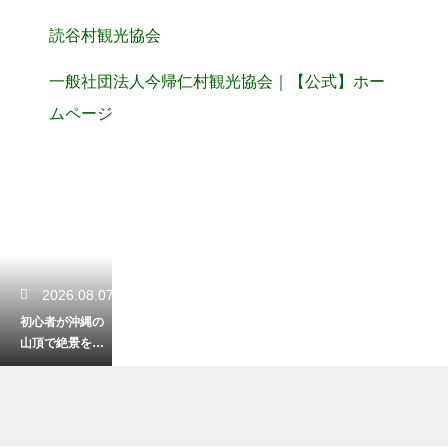
読谷村観光協会
一般社団法人今帰仁村観光協会｜【公式】ホー
ムページ
2026.08.07
初心者が沖縄の
山頂で絶景を見
る登山！安全に
楽しむための装
備