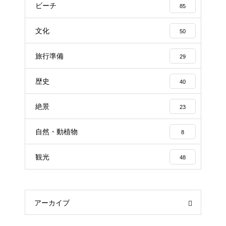
ビーチ
85
文化
50
旅行準備
29
歴史
40
絶景
23
自然・動植物
8
観光
48
アーカイブ