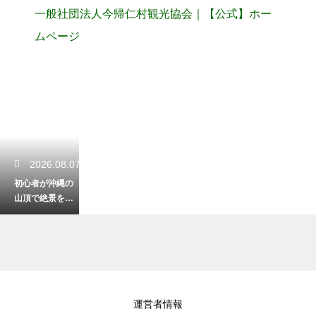
一般社団法人今帰仁村観光協会｜【公式】ホー
ムページ
2026.08.07
初心者が沖縄の
山頂で絶景を見
る登山！安全に
楽しむための装
備
2026.08.06
運営者情報
沖縄の自然でハ