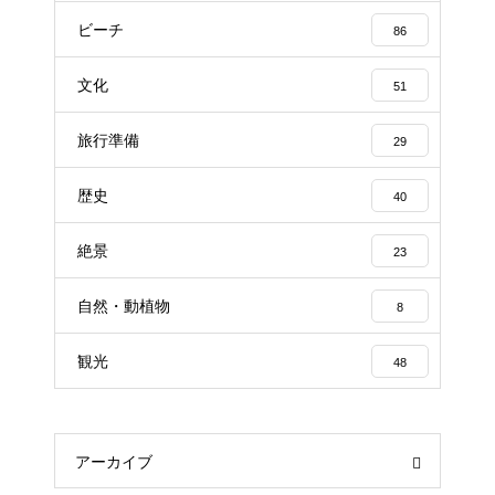
ビーチ
86
文化
51
旅行準備
29
歴史
40
絶景
23
自然・動植物
8
観光
48
アーカイブ