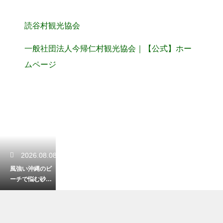
読谷村観光協会
一般社団法人今帰仁村観光協会｜【公式】ホー
ムページ
2026.08.08
風強い沖縄のビ
ーチで悩む砂
埃！快適に過ご
すためのバッチ
リな対策