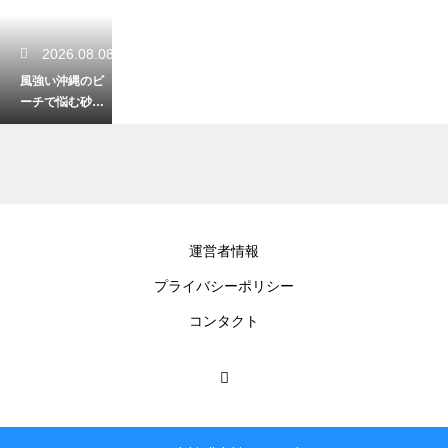
2026.08.08
風強い沖縄のビ
ーチで悩む砂
埃！快適に過ご
すためのバッチ
リな対策
2026.08.07
運営者情報
沖縄の文化に根
プライバシーポリシー
付くウチナータ
イム！おおらか
コンタクト
な時間感覚の楽
しみ方
2026.08.07