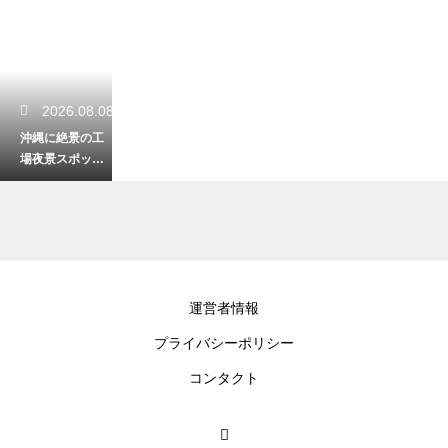
2026.08.08
沖縄に絶景の工
場夜景スポット
はあるか！夜の
ドライブで探す
幻想空間
2026.08.08
運営者情報
風強い沖縄のビ
プライバシーポリシー
ーチで悩む砂
埃！快適に過ご
コンタクト
すためのバッチ
リな対策